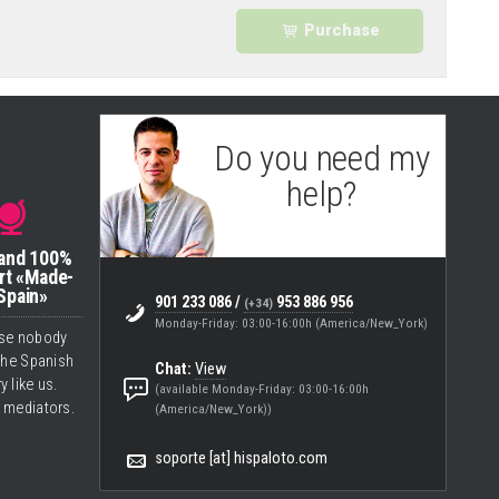
Purchase
Do you need my
help?
Eugenio
(Support & Helpdesk)
 and 100%
rt «Made-
Spain»
901 233 086
/
953 886 956
(+34)
Monday-Friday: 03:00-16:00h (America/New_York)
se nobody
the Spanish
Chat:
View
ry like us.
(available Monday-Friday: 03:00-16:00h
 mediators.
(America/New_York))
soporte [at] hispaloto.com