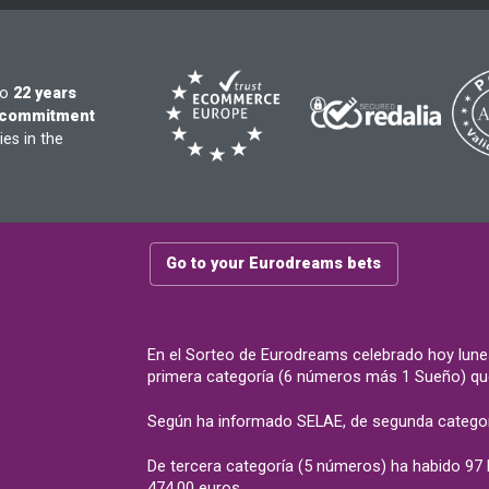
to
22 years
commitment
es in the
Go to your Eurodreams bets
En el Sorteo de Eurodreams celebrado hoy lune
primera categoría (6 números más 1 Sueño) que 
Según ha informado SELAE, de segunda categor
De tercera categoría (5 números) ha habido 97
474,00 euros.