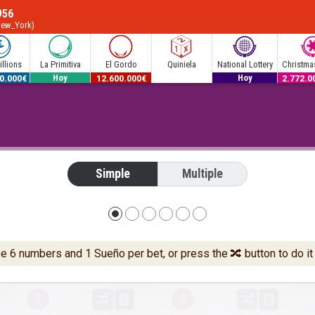
956
New_York)
llions
La Primitiva
El Gordo
Quiniela
National Lottery
Christmas
0.000€
53.000.000€
12.600.000€
300.000€
2.772.0
Hoy
Hoy
Simple
Multiple
 6 numbers and 1 Sueño per bet, or press the 🔀 button to do it 
3
4