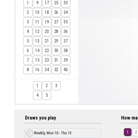
1
9
17
25
33
1
9
17
25
33
2
10
18
26
34
2
10
18
26
34
3
11
19
27
35
3
11
19
27
35
4
12
20
28
36
4
12
20
28
36
5
13
21
29
37
5
13
21
29
37
6
14
22
30
38
6
14
22
30
38
7
15
23
31
39
7
15
23
31
39
8
16
24
32
40
8
16
24
32
40
1
2
3
1
2
3
4
5
4
5
Draws you play
How ma
1
2
Weekly, Mon 10 - Thu 13