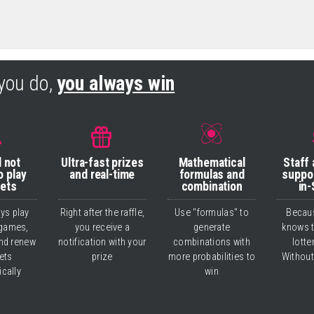
you do,
you always win
l not
Ultra-fast prizes
Mathematical
Staff
o play
and real-time
formulas and
suppo
bets
combination
in-
ays play
Right after the raffle,
Use "formulas" to
Becau
games,
you receive a
generate
knows 
nd renew
notification with your
combinations with
lotte
ets
prize
more probabilities to
Without
cally
win