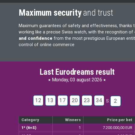
Maximum security
and trust
Maximum guarantees of safety and effectiveness, thanks 
working like a precise Swiss watch, with the recognition of
and confidence
from the most prestigious European entiti
control of online commerce
Last Eurodreams result
Monday, 03 august 2026
12
13
17
20
23
34
2
S:
Category
Winners
Prize per bet
1ª (6+S)
1
7.200.000,00 EUR