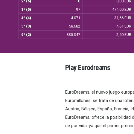
2ª (6)
0
0,00 EUR
3ª (5)
97
474,00 EUR
4ª (4)
4.071
31,66 EUR
5ª (3)
58.682
4,61 EUR
6º (2)
335.347
2,50 EUR
Play Eurodreams
EuroDreams, el nuevo juego europe
Euromillones, se trata de una loter
Austria, Bélgica, España, Francia, 
EuroDreams, ofrece la posibilidad
de por vida, ya que el primer prem