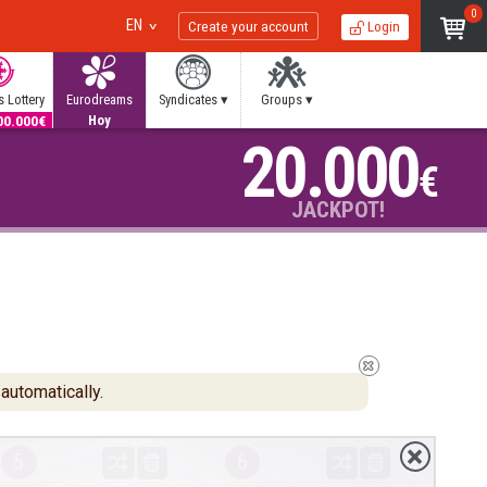
0
EN
Create your account
Login
 Lottery
Eurodreams
Syndicates ▾
Groups ▾
00.000€
20.000€
20.000
Hoy
€
JACKPOT!
automatically.
5
6