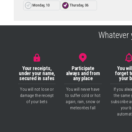
Monday, 10
Thursday, 06
Whatever 
Your receipts,
Participate
You wil
under your name,
always and from
forget t
secured in safes
any place
your 
You will not lose or
You will never have
If you alw
damage the receipt
to suffer cold or hot
the same 
of your bets
again, rain, snow or
subscribe a
meteorites fall
your b
automati