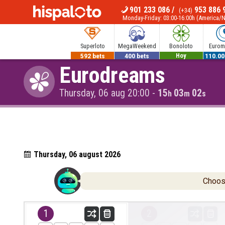
901 233 086
/
953 886 
(+34)
MENU
Monday-Friday: 03:00-16:00h (America/
Superloto
MegaWeekend
Bonoloto
Euromi
592 bets
400 bets
700.000€
110.00
Eurodreams
Hoy
Thursday, 06 aug 20:00
-
15
03
01
h
m
s
Thursday, 06 august 2026
Choose
1
2