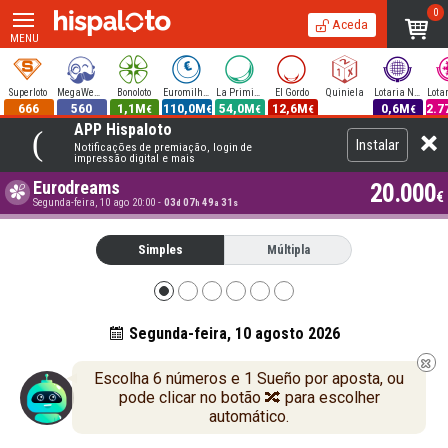
0
Aceda
MENU
Superloto
MegaWeekend
Bonoloto
Euromilhões
La Primitiva
El Gordo
Quiniela
Lotaria Nacional
666
560
1,1M
110,0M
54,0M
12,6M
0,6M
2.7
€
€
€
€
€
APP Hispaloto
Instalar
Notificações de premiação, login de
impressão digital e mais
Eurodreams
20.000
€
Segunda-feira, 10 ago 20:00
-
03
07
49
30
d
h
a
s
Simples
Múltipla
Segunda-feira, 10 agosto 2026
Escolha 6 números e 1 Sueño por aposta, ou
pode clicar no botão 🔀 para escolher
automático.