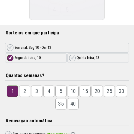
4
5
Sorteios em que participa
Semanal, Seg 10 - Qui 13
Segunda-feira, 10
Quinta-feira, 13
Quantas semanas?
1
2
3
4
5
10
15
20
25
30
35
40
Renovação automática