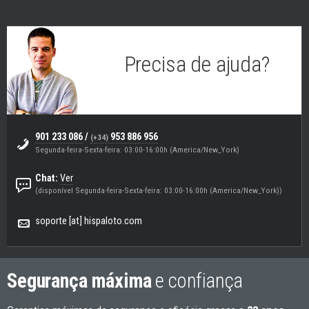
Precisa de ajuda?
Eugenio
(Suporte & Helpdesk)
901 233 086
/
953 886 956
(+34)
Segunda-feira-Sexta-feira: 03:00-16:00h (America/New_York)
Chat:
Ver
(disponível Segunda-feira-Sexta-feira: 03:00-16:00h (America/New_York))
soporte [at] hispaloto.com
Segurança máxima
e confiança