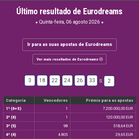
Último resultado de Eurodreams
Quinta-feira, 06 agosto 2026
Ir para as suas apostas de Eurodreams
Ver mais resultados de Eurodreams
3
18
22
24
26
33
2
S:
Categoria
Vencedores
Prémio para as apostas
1ª (6+S)
1
7.200.000,00 EUR
2ª (6)
1
120.000,00 EUR
3ª (5)
98
518,64 EUR
4ª (4)
4.805
29,65 EUR