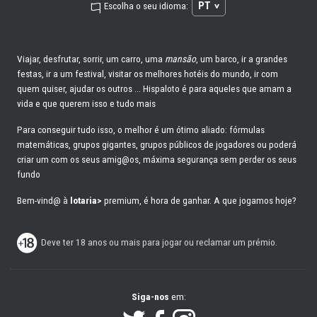
PT
Escolha o seu idioma:
Viajar, desfrutar, sorrir, um carro, uma
mansão
, um barco, ir a grandes
festas, ir a um festival, visitar os melhores hotéis do mundo, ir com
quem quiser, ajudar os outros ... Hispaloto é para aqueles que amam a
vida e que querem isso e tudo mais
Para conseguir tudo isso, o melhor é um ótimo aliado: fórmulas
matemáticas, grupos gigantes, grupos públicos de jogadores ou poderá
criar um com os seus amig@os, máxima segurança sem perder os seus
fundo
Bem-vind@ à
lotaria>
premium, é hora de ganhar. A que jogamos hoje?
Deve ter 18 anos ou mais para jogar ou reclamar um prémio.
Siga-nos
em: