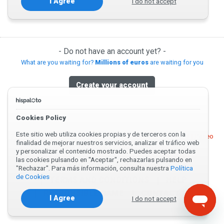
I do not accept
I Agree
- Do not have an account yet? -
What are you waiting for?
Millions of euros
are waiting for you
Create your account
Cookies Policy
Este sitio web utiliza cookies propias y de terceros con la
2019-2026 © Inforalia SL | Registration number: B23525728 | Paseo
finalidad de mejorar nuestros servicios, analizar el tráfico web
de España 29, Planta 1 23009 - Jaén - España
y personalizar el contenido mostrado. Puedes aceptar todas
las cookies pulsando en "Aceptar", rechazarlas pulsando en
ABOUT US
PRIVACY
"Rechazar". Para más información, consulta nuestra
Política
de Cookies
TERMS AND CONDITIONS
HELP
RESPONSIBLE GAME
CONTACT US
I Agree
I do not accept