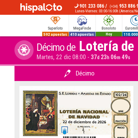
901 233 086
/
953 886 
(+34)
MENÚ
Lunes-Viernes: 03:00-16:00h (America/
Superloto
MegaFinde
Bonoloto
Euromil
592 apuestas
410 apuestas
700.000€
110.000
Hoy
Lotería de
Décimo de
Martes, 22 dic 08:00
-
37
23
06
48
d
h
m
s
Décimo