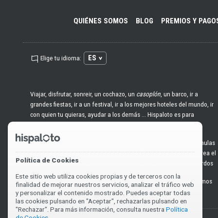
QUIÉNES SOMOS
BLOG
PREMIOS Y PAGO
ES
Elige tu idioma:
Viajar, disfrutar, sonreir, un cochazo, un
casoplón
, un barco, ir a
grandes fiestas, ir a un festival, ir a los mejores hoteles del mundo, ir
con quien tu quieras, ayudar a los demás ... Hispaloto es para
aquellos que aman la vida y quieren todo eso y mucho más
Y para conseguir todo eso, lo mejor es tener un gran aliado: fórmulas
matemáticas, peñas gigantes, grupos públicos de jugadores o crea el
Política de Cookies
tuyo con tus amig@s, máxima seguridad y sin perder tus resguardos
Este sitio web utiliza cookies propias y de terceros con la
Bienvenid@ a la
lotería
premium, es hora de ganar, ¿a qué jugamos
finalidad de mejorar nuestros servicios, analizar el tráfico web
hoy?
y personalizar el contenido mostrado. Puedes aceptar todas
las cookies pulsando en "Aceptar", rechazarlas pulsando en
"Rechazar". Para más información, consulta nuestra
Política
de Cookies