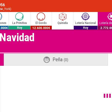
956
New_York)
lones
La Primitiva
El Gordo
Quiniela
Lotería Nacional
Lotería d
.000€
53.000.000€
12.600.000€
300.000€
2.772.0
Hoy
Hoy
 Navidad
Peña
(0)