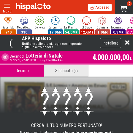
0
Accesso
MENU
Superloto
MegaWeekend
Bonoloto
Euromillions
La Primitiva
El Gordo
Quiniela
Lotteria Nazionale
740
310
17,0M
54,0M
12,6M
1,0M
0,3M
2.7
€
€
€
€
€
APP Hispaloto
Installare
Notifiche delle premi, login con impronte
digitali e altro ancora
Lotteria di Natale
4.000.000,00
Decimo di
€
Martedì, 22 dic 08:00
-
35
21
00
47
g
o
m
s
Decimo
Sindacato
(0)
?
?
?
?
?
CERCA IL TUO NUMERO FORTUNATO!
Se non ce l'abbiamo, ve lo
ve lo procuriamo noi
!