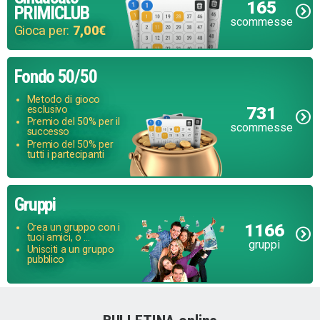
165
PRIMICLUB
scommesse
Gioca per:
7,00€
Fondo 50/50
Metodo di gioco
731
esclusivo
Premio del 50% per il
scommesse
successo
Premio del 50% per
tutti i partecipanti
Gruppi
1166
Crea un gruppo con i
tuoi amici, o ...
gruppi
Unisciti a un gruppo
pubblico