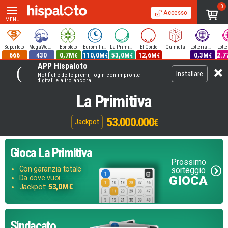
0
Accesso
MENU
Superloto
MegaWeekend
Bonoloto
Euromillions
La Primitiva
El Gordo
Quiniela
Lotteria Nazionale
666
430
0,7M
110,0M
53,0M
12,6M
0,3M
2.7
€
€
€
€
€
APP Hispaloto
Installare
Notifiche delle premi, login con impronte
digitali e altro ancora
La Primitiva
53.000.000
€
Jackpot
Gioca
La Primitiva
Prossimo
Con garanzia totale
sorteggio
GIOCA
Da dove vuoi
Jackpot:
53,0M€
Sindacato