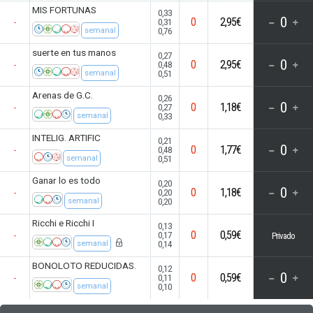
MIS FORTUNAS
0,33
0
0
2,95€
0,31
-
0,76
semanal
suerte en tus manos
0,27
0
0
2,95€
0,48
-
0,51
semanal
Arenas de G.C.
0,26
0
0
1,18€
0,27
-
0,33
semanal
INTELIG. ARTIFIC
0,21
0
0
1,77€
0,48
-
0,51
semanal
Ganar lo es todo
0,20
0
0
1,18€
0,20
-
0,20
semanal
Ricchi e Ricchi I
0,13
0
0,59€
0,17
-
Privado
0,14
semanal
BONOLOTO REDUCIDAS.
0,12
0
0
0,59€
0,11
-
0,10
semanal