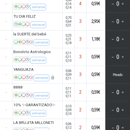
0
4
0,59€
0,16
-
0,14
semanal
TU DIA FELIZ
0,70
0
3
2,95€
0,64
-
0,51
semanal
la SUERTE del bebé
0,25
0
3
1,18€
0,21
-
0,18
semanal
Bonoloto Astrologico
0,11
0
3
0,59€
0,11
-
0,10
semanal
YANGUAZA
0,06
3
0,59€
0,09
-
Privado
0,11
semanal
8888
0,11
0
2
0,59€
0,11
-
0,11
semanal
10% ✨GARANTIZADO✨
0,10
0
2
0,59€
0,09
-
0,10
semanal
LA BRUJITA MILLONETI
0,06
0
2
0,59€
0,12
-