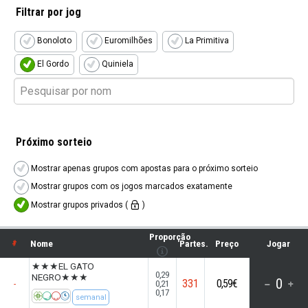
Filtrar por jog
Bonoloto
Euromilhões
La Primitiva
El Gordo
Quiniela
Próximo sorteio
Mostrar apenas grupos com apostas para o próximo sorteio
Mostrar grupos com os jogos marcados exatamente
Mostrar grupos privados (
)
Proporção
#
Nome
Partes.
Preço
Jogar
★★★EL GATO
0,29
NEGRO★★★
0
331
0,59€
0,21
-
0,17
semanal