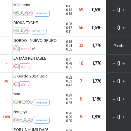
Millonetis
0,11
0
69
0,59€
0,13
-
0,15
semanal
DIOSA TYCHE
0,08
0
66
0,59€
0,12
-
0,11
semanal
GORDO - NUEVO GRUPO
0,18
33
1,77€
0,54
-
Privado
0,55
diário
LA MÁS RENTABLE
0,51
0
10
1,77€
0,78
-
0,55
diário
El Gordo 2024 Gold
0,32
0
7
1,77€
0,32
48
0,43
diário
tem
0,29
0
6
1,18€
0,35
-
0,35
semanal
Nyk_nyk
0,26
0
5
0,89€
0,20
1108
0,20
semanal
POR LA HUMILDAD!
0,08