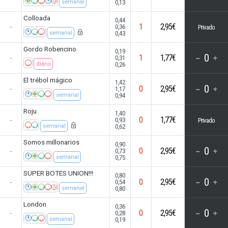
0,13
semanal
Colloada
0,44
1
2,95€
0,36
-
Privado
0,43
semanal
Gordo Robencino
0,19
0
1
1,77€
0,31
-
0,26
diário
El trébol mágico
1,42
0
0
2,95€
1,17
-
0,94
semanal
Roju
1,40
0
1,77€
0,93
-
Privado
0,62
semanal
Somos millonarios
0,90
0
0
2,95€
0,73
-
0,75
semanal
SUPER BOTES UNION!!!
0,80
0
0
2,95€
0,54
-
0,80
semanal
London
0,36
0
0
2,95€
0,28
-
0,19
semanal