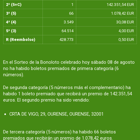
2ª (5+C)
1
142.351,54 EUR
3ª (5)
66
1.078,42 EUR
4ª (4)
3.549
30,08 EUR
5ª (3)
64.514
4,00 EUR
R (Reembolso)
428.773
0,50 EUR
En el Sorteo de la Bonoloto celebrado hoy sábado 08 de agosto
no ha habido boletos premiados de primera categoría (6
números).
De segunda categoría (5 números más el complementario) ha
habido 1 boleto premiado que recibirá un premio de 142.351,54
euros. El segundo premio ha sido vendido:
CRTA DE VIGO, 29, OURENSE, OURENSE, 32001
De tercera categoría (5 números) ha habido 66 boletos
premiados que recibirán un premio de 1.078,42 euros.