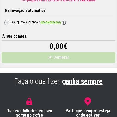
Compre para várias semanas e aproveita os
descontos
!
Renovação automática
Sim, quero subscrever
(RECOMENDADO!)
A sua compra
0,00
€
Comprar
Faça o que fizer,
ganha sempre
Os seus bilhetes em seu
Participe sempre esteja
nome no cofre
onde estiver