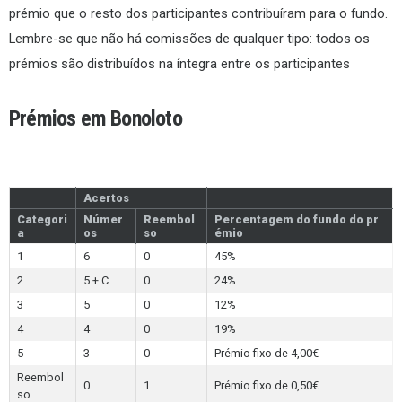
prémio que o resto dos participantes contribuíram para o fundo.
Lembre-se que não há comissões de qualquer tipo: todos os
prémios são distribuídos na íntegra entre os participantes
Prémios em Bonoloto
Acertos
Categori
Númer
Reembol
Percentagem do fundo do pr
a
os
so
émio
1
6
0
45%
2
5 + C
0
24%
3
5
0
12%
4
4
0
19%
5
3
0
Prémio fixo de 4,00€
Reembol
0
1
Prémio fixo de 0,50€
so