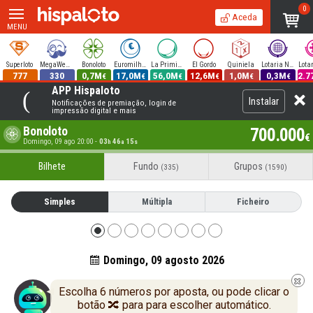
0
Aceda
MENU
Superloto
MegaWeekend
Bonoloto
Euromilhões
La Primitiva
El Gordo
Quiniela
Lotaria Nacional
777
330
0,7M
17,0M
56,0M
12,6M
1,0M
0,3M
2.7
€
€
€
€
€
€
APP Hispaloto
Instalar
Notificações de premiação, login de
impressão digital e mais
Bonoloto
700.000
€
Domingo, 09 ago 20:00
-
03
46
14
h
a
s
Bilhete
Fundo
Grupos
(335)
(1590)
Simples
Múltipla
Ficheiro
Domingo, 09 agosto 2026
Escolha 6 números por aposta, ou pode clicar o
botão 🔀 para para escolher automático.