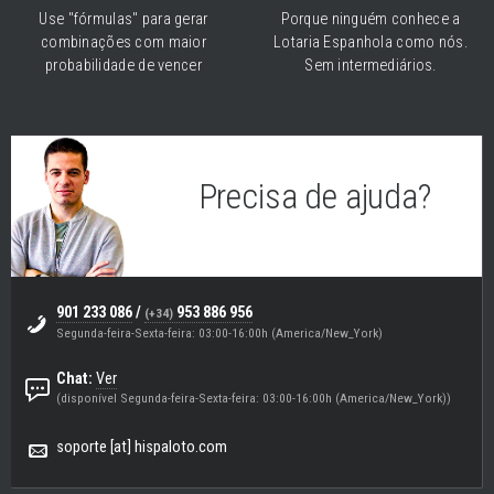
Use "fórmulas" para gerar
Porque ninguém conhece a
combinações com maior
Lotaria Espanhola como nós.
probabilidade de vencer
Sem intermediários.
Precisa de ajuda?
Eugenio
(Suporte & Helpdesk)
901 233 086
/
953 886 956
(+34)
Segunda-feira-Sexta-feira: 03:00-16:00h (America/New_York)
Chat:
Ver
(disponível Segunda-feira-Sexta-feira: 03:00-16:00h (America/New_York))
soporte [at] hispaloto.com