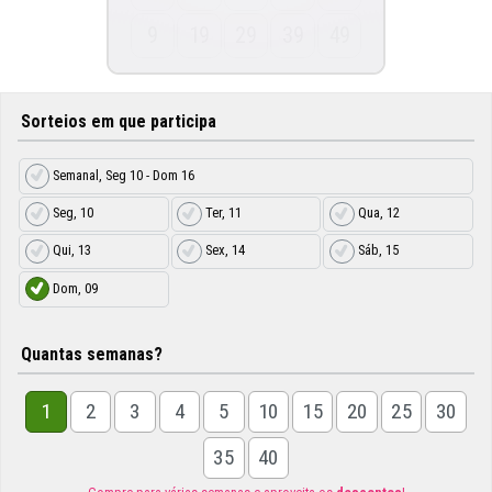
9
19
29
39
49
Sorteios em que participa
Semanal, Seg 10 - Dom 16
Seg, 10
Ter, 11
Qua, 12
Qui, 13
Sex, 14
Sáb, 15
Dom, 09
Quantas semanas?
1
2
3
4
5
10
15
20
25
30
35
40