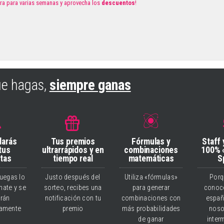
a para varias semanas y aprovecha los
descuentos
!
ue hagas,
siempre ganas
darás
Tus premios
Fórmulas y
Staff 
 tus
ultrarrápidos y en
combinaciones
100% 
tas
tiempo real
matemáticas
S
juegas lo
Justo después del
Utiliza «fórmulas»
Porq
ate y se
sorteo, recibes una
para generar
conoce
rán
notificación con tu
combinaciones con
españ
camente
premio
más probabilidades
noso
de ganar
inter