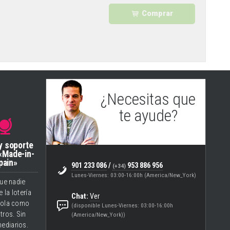
Comprar
¿Necesitas que
te ayude?
Eugenio
(Soporte & Helpdesk)
y soporte
«Made-in-
pain»
901 233 086
/
953 886 956
(+34)
Lunes-Viernes: 03:00-16:00h (America/New_York)
ue nadie
 la lotería
Chat:
Ver
ola como
(disponible Lunes-Viernes: 03:00-16:00h
tros. Sin
(America/New_York))
mediarios.