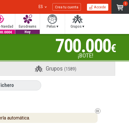
0
ES
Crea tu cuenta
Accede
e Navidad
Eurodreams
Peñas ▾
Grupos ▾
00.000€
20.000€
700.000
Hoy
€
¡BOTE!
Grupos
(1589)
Fichero
rla automática.