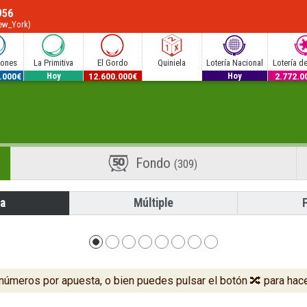
956
New_York)
lones
La Primitiva
El Gordo
Quiniela
Lotería Nacional
Lotería d
.000€
53.000.000€
12.600.000€
300.000€
2.772.0
Hoy
Hoy
Fondo
(309)
la
Múltiple
 números por apuesta, o bien puedes pulsar el botón 🔀 para hace