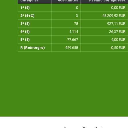
Categoría
Acertantes
Premio por apuesta
1ª (6)
0
0,00 EUR
2ª (5+C)
3
48.209,92 EUR
3ª (5)
78
927,11 EUR
4ª (4)
4.114
26,37 EUR
5ª (3)
77.667
4,00 EUR
R (Reintegro)
459.658
0,50 EUR