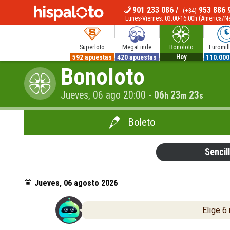
901 233 086
/
953 886 
(+34)
MENÚ
Lunes-Viernes: 03:00-16:00h (America/
Superloto
MegaFinde
Bonoloto
Euromil
592 apuestas
420 apuestas
700.000€
110.000
Bonoloto
Hoy
Jueves, 06 ago 20:00
-
06
23
22
h
m
s
Boleto
Sencil
Jueves, 06 agosto 2026
Elige 6