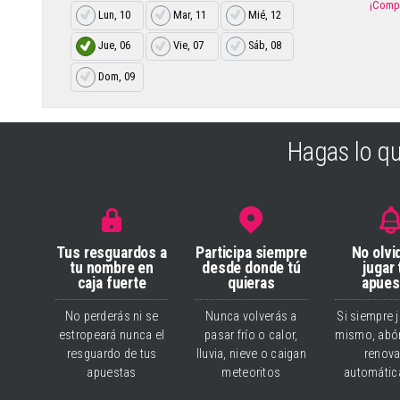
¡Compr
Lun, 10
Mar, 11
Mié, 12
Jue, 06
Vie, 07
Sáb, 08
Dom, 09
Hagas lo q
Tus resguardos a
Participa siempre
No olvi
tu nombre en
desde donde tú
jugar
caja fuerte
quieras
apues
No perderás ni se
Nunca volverás a
Si siempre 
estropeará nunca el
pasar frío o calor,
mismo, abón
resguardo de tus
lluvia, nieve o caigan
renova
apuestas
meteoritos
automáti