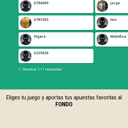
U754059
jorge
U761553
Ivic
Vigare
Malefica
U373539
Mostrar 111 restantes
Eliges tu juego y aportas tus apuestas favoritas al
FONDO