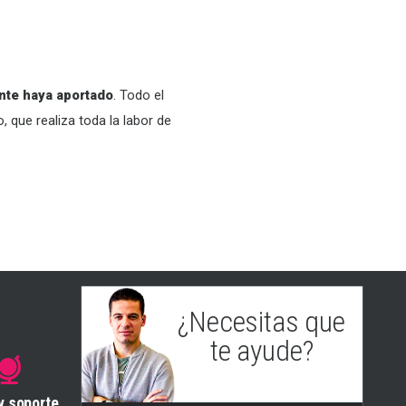
ante haya aportado
. Todo el
 que realiza toda la labor de
¿Necesitas que
te ayude?
Eugenio
(Soporte & Helpdesk)
y soporte