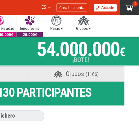
0
ES
Crea tu cuenta
Accede
e Navidad
Eurodreams
Peñas ▾
Grupos ▾
00.000€
20.000€
54.000.000
€
¡BOTE!
Grupos
(1166)
130
PARTICIPANTES
Fichero