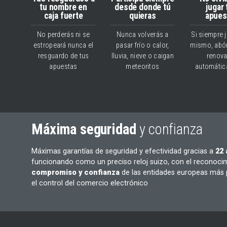
tu nombre en
desde donde tú
jugar
caja fuerte
quieras
apues
No perderás ni se
Nunca volverás a
Si siempre 
estropeará nunca el
pasar frío o calor,
mismo, abón
resguardo de tus
lluvia, nieve o caigan
renova
apuestas
meteoritos
automáti
Máxima seguridad
y confianza
Máximas garantías de seguridad y efectividad gracias a
22
funcionando como un preciso reloj suizo, con el reconoci
compromiso y confianza
de las entidades europeas más 
el control del comercio electrónico