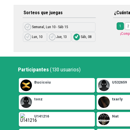
Sorteos que juegas
¿Cuánt
1
2
Semanal, Lun 10 - Sáb 15
¡Compr
Lun, 10
Jue, 13
Sáb, 08
Participantes
(130 usuarios)
Bucicoiu
U532659
tonz
txarly
U141216
Nat