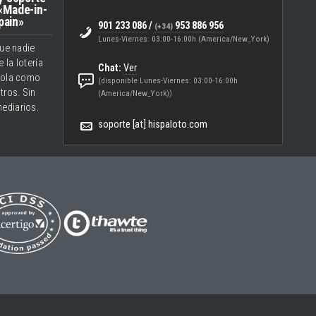
«Made-in-
pain»
901 233 086
/
953 886 956
(+34)
Lunes-Viernes: 03:00-16:00h (America/New_York)
ue nadie
 la lotería
Chat:
Ver
ola como
(disponible Lunes-Viernes: 03:00-16:00h
tros. Sin
(America/New_York))
mediarios.
soporte [at] hispaloto.com