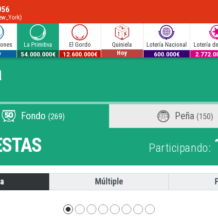
956
New_York)
lones
La Primitiva
El Gordo
Quiniela
Lotería Nacional
Lotería d
Hoy
.000€
54.000.000€
12.600.000€
600.000€
2.772.0
a
y
Fondo
Peña
(269)
(150)
STAS
Participando:
la
Múltiple