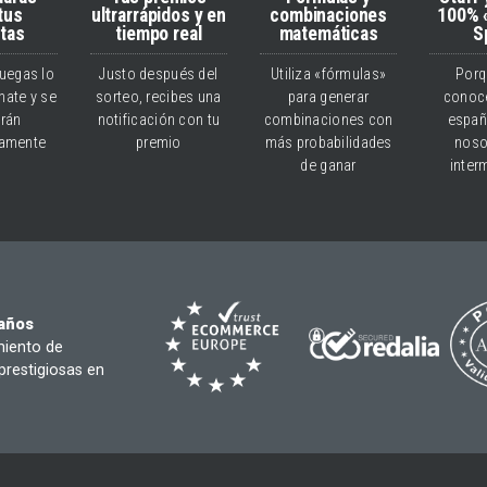
 tus
ultrarrápidos y en
combinaciones
100% 
tas
tiempo real
matemáticas
S
juegas lo
Justo después del
Utiliza «fórmulas»
Porq
ate y se
sorteo, recibes una
para generar
conoce
rán
notificación con tu
combinaciones con
españ
camente
premio
más probabilidades
noso
de ganar
inter
 años
miento de
prestigiosas en