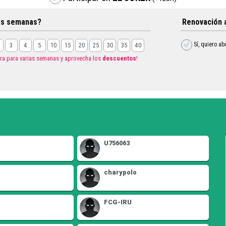
as semanas?
Renovación 
Sí, quiero a
3
4
5
10
15
20
25
30
35
40
a para varias semanas y aprovecha los
descuentos
!
U756063
charypolo
FCG-IRU