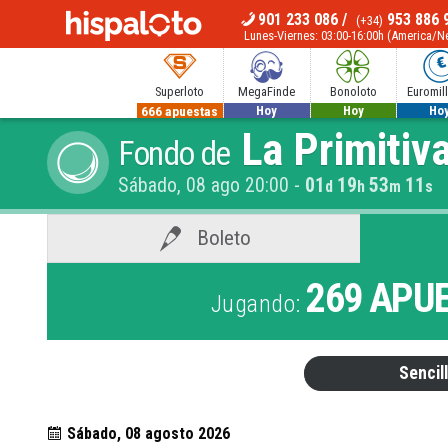
901 233 086
/
953 886 
(+34)
MENÚ
Lunes-Viernes: 03:00-16:00h (America/
Superloto
MegaFinde
Bonoloto
Euromil
666 apuestas
520 apuestas
1.100.000€
110.000
La Primitiv
Fondo de
Hoy
Hoy
Ho
Sábado, 08 ago 20:00
-
01
19
53
10
d
h
m
s
Boleto
269
APUE
Jugando:
Sencil
Sábado, 08 agosto 2026