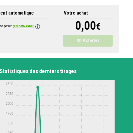
ent automatique
Votre achat
0,00
€
 me payer
(RECOMMANDÉ!)
Acheter
Statistiques des derniers tirages
2500
2250
2000
1750
1500
1250