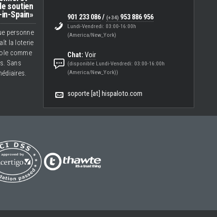
e soutien
in-Spain»
901 233 086
/
953 886 956
(+34)
Lundi-Vendredi: 03:00-16:00h
ue personne
(America/New_York)
ît la loterie
ole comme
Chat:
Voir
s. Sans
(disponible Lundi-Vendredi: 03:00-16:00h
(America/New_York))
médiaires.
soporte [at] hispaloto.com