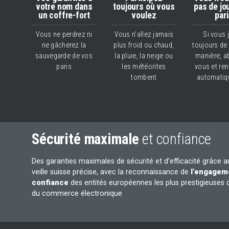
votre nom dans
toujours où vous
pas de jo
un coffre-fort
voulez
par
Vous ne perdrez ni
Vous n’allez jamais
Si vous 
ne gâcherez la
plus froid ou chaud,
toujours de
sauvegarde de vos
la pluie, la neige ou
manière, a
paris
les météorites
vous et re
tombent
automati
Sécurité maximale
et confiance
Des garanties maximales de sécurité et d’efficacité grâce 
veille suisse précise, avec la reconnaissance de
l’engageme
confiance
des entités européennes les plus prestigieuses 
du commerce électronique