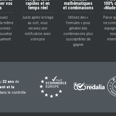
uer vos
rapides et en
mathématiques
100% d
is
temps réel
et combinaisons
«Made-
jouez
Juste après le tirage
Utilisez des «
Parce q
 la même
au sort, vous
formules » pour
ne conna
bonnez-
recevez une
générer des
espagn
nouvelez
notification avec
combinaisons plus
nou
quement
votre prix
susceptibles de
inter
gagner
au
22 ans
de
nt et la
dans le contrôle