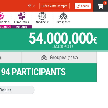
0
FR
Créez votre compte
Accès
 de Noël
Eurodreams
Syndicat ▾
Groupes ▾
000.000€
20.000€
54.000.000
€
JACKPOT!
Groupes
)
(1167)
194
PARTICIPANTS
Fichier