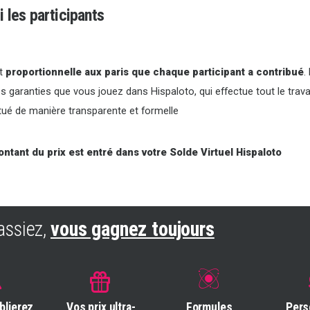
i les participants
st
proportionnelle aux paris que chaque participant a contribué
.
 garanties que vous jouez dans Hispaloto, qui effectue tout le trava
tué de manière transparente et formelle
ontant du prix est entré dans votre Solde Virtuel Hispaloto
assiez,
vous gagnez toujours
blierez
Vos prix ultra-
Formules
Pers