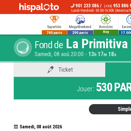
901 233 086
/
953 886 
(+34)
MENU
Lundi-Vendredi: 03:00-16:00h (America
Superloto
MegaWeekend
Bonoloto
Eurom
Hoy
740 paris
290 paris
17.00
La Primitiva
Fond de
Samedi, 08 aoû 20:00
-
13
17
18
h
m
s
Ticket
530
PAR
Jouer:
Simpl
Samedi, 08 août 2026