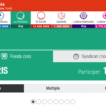
956
/New_York)
illions
La Primitiva
El Gordo
Quiniela
Loterie Nationale
Loterie
0.000€
54.000.000€
12.600.000€
1.000.000€
600.000€
2.772.
Hoy
Hoy
Fonds
Syndicat
(530)
(150
IS
Participer:
e
Multiple