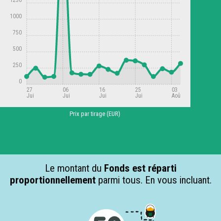
1000
750
500
250
0
27
06
16
25
03
Jui
Jui
Jui
Jui
Aoû
Prix par tirage (EUR)
Le montant du
Fonds est réparti
proportionnellement
parmi tous. En vous incluant.