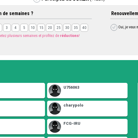
 de semaines ?
Renouvellem
Oui, je veux
3
4
5
10
15
20
25
30
35
40
etez plusieurs semaines et profitez de
réductions
!
U756063
charypolo
FCG-IRU