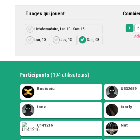
Tirages qui jouent
Combien
1
2
Hebdomadaire, Lun 10 - Sam 15
Ach
Lun, 10
Jeu, 13
Sam, 08
Participants
(194 utilisateurs)
Bucicoiu
U532659
tonz
txarly
U141216
Nat