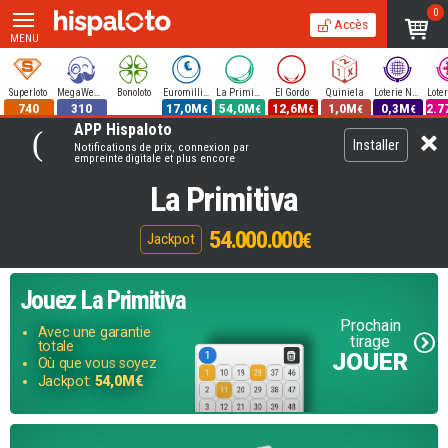
0
Accès
MENU
Superloto
MegaWeekend
Bonoloto
Euromillions
La Primitiva
El Gordo
Quiniela
Loterie Nationale
740
310
17,0M
54,0M
12,6M
1,0M
0,3M
2.7
€
€
€
€
€
APP Hispaloto
Installer
Notifications de prix, connexion par
empreinte digitale et plus encore
La Primitiva
54.000.000
€
Jackpot
Jouez
La Primitiva
Prochain
Avec une garantie
tirage
totale
JOUER
Où que vous soyez
Jackpot:
54,0M€