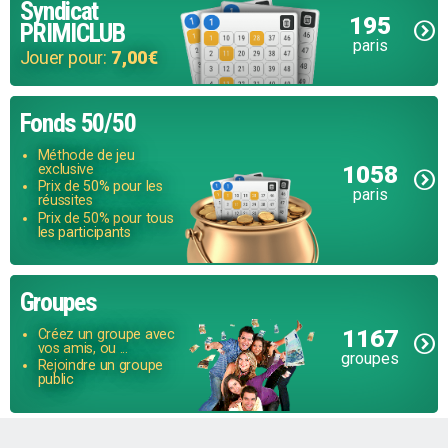
Syndicat
195
PRIMICLUB
paris
Jouer pour:
7,00€
Fonds 50/50
Méthode de jeu
1058
exclusive
Prix de 50% pour les
paris
réussites
Prix de 50% pour tous
les participants
Groupes
1167
Créez un groupe avec
vos amis, ou ...
groupes
Rejoindre un groupe
public