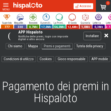
0
Accesso
MENU
Superloto
MegaWeekend
Bonoloto
Euromillions
La Primitiva
El Gordo
Quiniela
Lotteria Nazionale
777
330
0,7M
17,0M
56,0M
12,6M
1,0M
0,3M
2.7
€
€
€
€
€
€
APP Hispaloto
Installare
Notifiche delle premi, login con impronte
digitali e altro ancora
Chi siamo
Mappa
Premi e pagamenti
Tutela della privacy
Condizioni di utilizzo
Cookies
Gioco responsabile
APP mobile
Pagamento dei premi in
Hispaloto