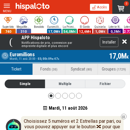
0
Accès
MENU
Superloto
MegaWeekend
Bonoloto
Euromillions
La Primitiva
El Gordo
Quiniela
Loterie Nationale
740
310
17,0M
54,0M
12,6M
1,0M
0,3M
2.7
€
€
€
€
€
APP Hispaloto
Installer
Notifications de prix, connexion par
empreinte digitale et plus encore
Euromillions
17,0M
€
Mardi, 11 aoû 20:00
-
03
00
09
47
j
h
m
s
Ticket
Fonds
Syndicat
Groupes
(30)
(80)
(1729)
Simple
Multiple
Fichier
Mardi, 11 août 2026
Choisissez 5 numéros et 2 Estrellas par pari, ou
vous pouvez appuyer sur le bouton 🔀 pour que