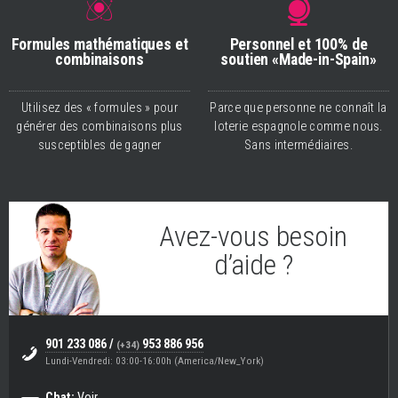
Formules mathématiques et
Personnel et 100% de
combinaisons
soutien «Made-in-Spain»
Utilisez des « formules » pour
Parce que personne ne connaît la
générer des combinaisons plus
loterie espagnole comme nous.
susceptibles de gagner
Sans intermédiaires.
Avez-vous besoin
d’aide ?
Eugenio
(Support et Helpdesk)
901 233 086
/
953 886 956
(+34)
Lundi-Vendredi: 03:00-16:00h (America/New_York)
Chat:
Voir