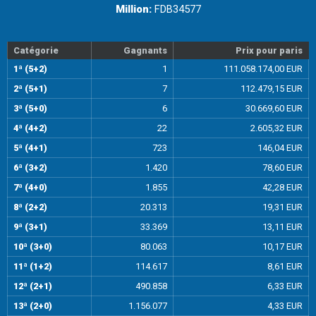
Million:
FDB34577
Catégorie
Gagnants
Prix pour paris
1ª (5+2)
1
111.058.174,00 EUR
2ª (5+1)
7
112.479,15 EUR
3ª (5+0)
6
30.669,60 EUR
4ª (4+2)
22
2.605,32 EUR
5ª (4+1)
723
146,04 EUR
6ª (3+2)
1.420
78,60 EUR
7ª (4+0)
1.855
42,28 EUR
8ª (2+2)
20.313
19,31 EUR
9ª (3+1)
33.369
13,11 EUR
10ª (3+0)
80.063
10,17 EUR
11ª (1+2)
114.617
8,61 EUR
12ª (2+1)
490.858
6,33 EUR
13ª (2+0)
1.156.077
4,33 EUR