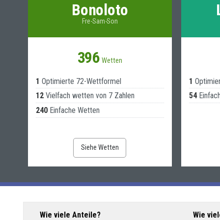
Bonoloto
Fre
Sam
Son
396
Wetten
1
Optimierte 72-Wettformel
1
Optimie
12
Vielfach wetten von 7 Zahlen
54
Einfac
240
Einfache Wetten
Siehe Wetten
Wie viele Anteile?
Wie vie