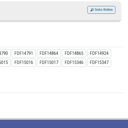
Siehe Wetten
4790
FDF14791
FDF14864
FDF14865
FDF14924
5015
FDF15016
FDF15017
FDF15346
FDF15347