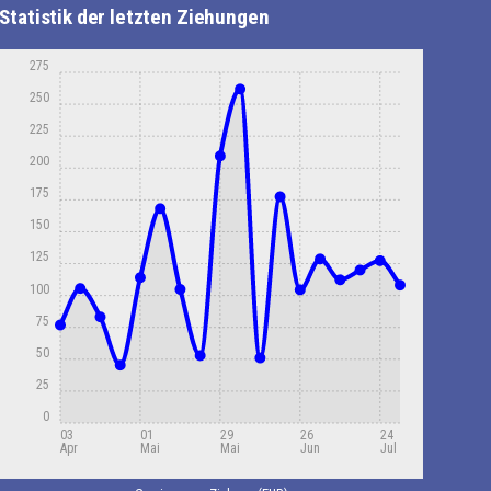
Statistik der letzten Ziehungen
275
250
225
200
175
150
125
100
75
50
25
0
03
01
29
26
24
Apr
Mai
Mai
Jun
Jul