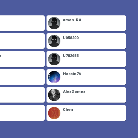
amon-RA
U058200
e
U782655
Hossin76
AlexGomez
Chen