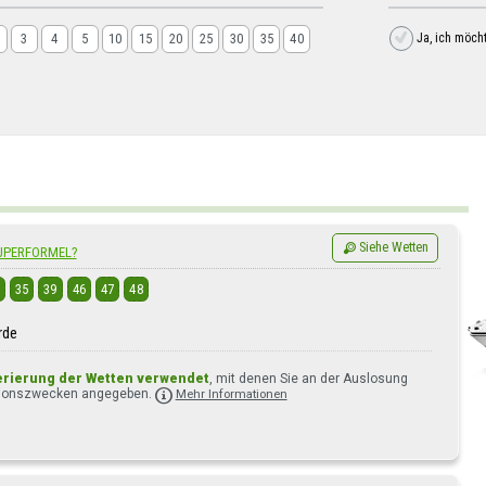
Ja, ich möch
3
4
5
10
15
20
25
30
35
40
Siehe Wetten
 SUPERFORMEL?
35
39
46
47
48
rde
rierung der Wetten verwendet
, mit denen Sie an der Auslosung
ationszwecken angegeben.
Mehr Informationen