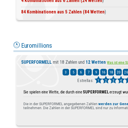
4 Kombinationen aus
6 Zahlen (24 Wetten
)
84 Kombinationen aus
5 Zahlen (84 Wetten
)
Euromillions
SUPERFORMELL
mit 18 Zahlen und
12 Wetten
Was ist eine
3
5
6
7
9
16
18
20
26
1
2
3
4
Estrellas:
Sie spielen eine Wette, die durch eine
SUPERFORMEL
erzeugt wu
Die in der SUPERFORMEL angegebenen Zahlen
werden zur Gene
teilnehmen. Die Zahlen in der SUPERFORMEL sind nur zu Inform