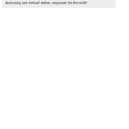
Auslosung zum Verkauf stehen, verpassen Sie Ihre nicht!