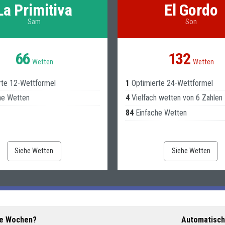
La Primitiva
El Gordo
Sam
Son
66
132
Wetten
Wetten
rte 12-Wettformel
1
Optimierte 24-Wettformel
he Wetten
4
Vielfach wetten von 6 Zahlen
84
Einfache Wetten
Siehe Wetten
Siehe Wetten
le Wochen?
Automatisch