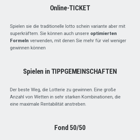
Online-TICKET
Spielen sie die traditionelle lotto schein variante aber mit
superkräftem. Sie können auch unsere
optimierten
Formeln
verwenden, mit denen Sie mehr für viel weniger
gewinnen können
Spielen in TIPPGEMEINSCHAFTEN
Der beste Weg, die Lotterie zu gewinnen. Eine große
Anzahl von Wetten in sehr starken Kombinationen, die
eine maximale Rentabilität anstreben.
Fond 50/50