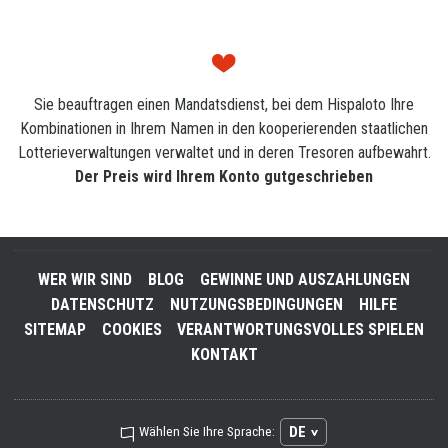
Sie beauftragen einen Mandatsdienst, bei dem Hispaloto Ihre
Kombinationen in Ihrem Namen in den kooperierenden staatlichen
Lotterieverwaltungen verwaltet und in deren Tresoren aufbewahrt.
Der Preis wird Ihrem Konto gutgeschrieben
WER WIR SIND
BLOG
GEWINNE UND AUSZAHLUNGEN
DATENSCHUTZ
NUTZUNGSBEDINGUNGEN
HILFE
SITEMAP
COOKIES
VERANTWORTUNGSVOLLES SPIELEN
KONTAKT
DE
Wählen Sie Ihre Sprache: