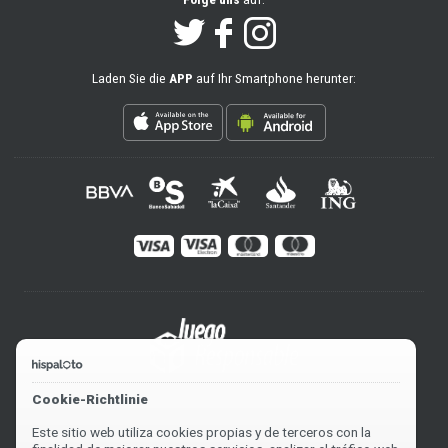
Laden Sie die
APP
auf Ihr Smartphone herunter:
Cookie-Richtlinie
Este sitio web utiliza cookies propias y de terceros con la