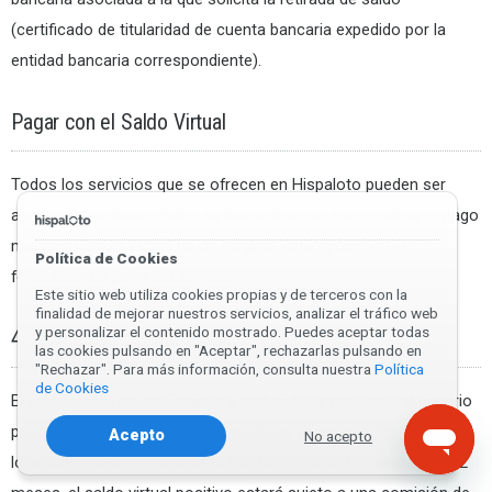
(certificado de titularidad de cuenta bancaria expedido por la
entidad bancaria correspondiente).
Pagar con el Saldo Virtual
Todos los servicios que se ofrecen en Hispaloto pueden ser
abonados mediante Saldo Virtual suficiente. Para realizar el pago
mediante Saldo Virtual ha de elegirse está opción en el
Política de Cookies
formulario de pago del servicio.
Este sitio web utiliza cookies propias y de terceros con la
finalidad de mejorar nuestros servicios, analizar el tráfico web
y personalizar el contenido mostrado. Puedes aceptar todas
4. Caducidad cuenta virtual
las cookies pulsando en "Aceptar", rechazarlas pulsando en
"Rechazar". Para más información, consulta nuestra
Política
de Cookies
El saldo virtual no está sujeto a caducidad y por tanto el usuario
puede disponer del mismo en cualquier momento. No obstante
Acepto
No acepto
lo anterior, si una cuenta está inactiva durante un periodo de 12