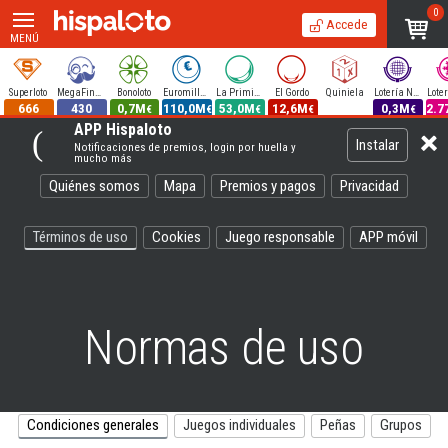
0
Accede
MENÚ
Superloto
MegaFinde
Bonoloto
Euromillones
La Primitiva
El Gordo
Quiniela
Lotería Nacional
666
430
0,7M
110,0M
53,0M
12,6M
0,3M
2.7
€
€
€
€
€
APP Hispaloto
Instalar
Notificaciones de premios, login por huella y
mucho más
Quiénes somos
Mapa
Premios y pagos
Privacidad
Términos de uso
Cookies
Juego responsable
APP móvil
Normas de uso
Condiciones generales
Juegos individuales
Peñas
Grupos