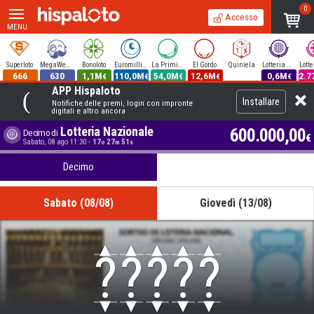
0
Accesso
MENU
Superloto
MegaWeekend
Bonoloto
Euromillions
La Primitiva
El Gordo
Quiniela
Lotteria Nazionale
666
630
1,1M
110,0M
54,0M
12,6M
0,6M
2.7
€
€
€
€
€
APP Hispaloto
Installare
Notifiche delle premi, login con impronte
digitali e altro ancora
Lotteria Nazionale
600.000,00
Decimo di
€
Sabato, 08 ago 11:30
-
17
27
50
o
m
s
Decimo
Sabato (08/08)
Giovedì (13/08)
?
?
?
?
?