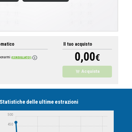
6
10
2
6
10
7
11
3
7
11
8
12
4
8
12
omatico
Il tuo acquisto
0,00
€
bbonarmi
(CONSIGLIATO!)
Acquista
Statistiche delle ultime estrazioni
500
450