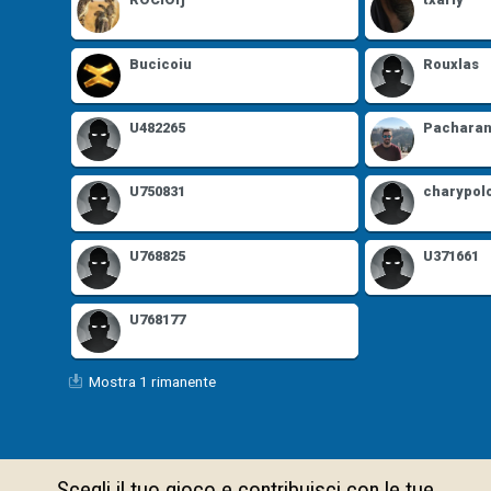
Bucicoiu
Rouxlas
U482265
Pachara
U750831
charypol
U768825
U371661
U768177
Mostra 1 rimanente
Scegli il tuo gioco e contribuisci con le tue