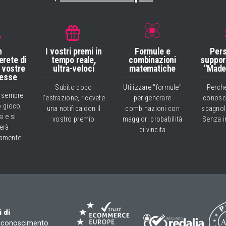
n
I vostri premi in
Formule e
Pers
erete di
tempo reale,
combinazioni
suppor
e vostre
ultra-veloci
matematiche
"Made 
esse
Subito dopo
Utilizzare "formule"
Perch
a sempre
l'estrazione, ricevete
per generare
conosce
o gioco,
una notifica con il
combinazioni con
spagnol
i e si
vostro premio
maggiori probabilità
Senza i
erà
di vincita
camente
 di
riconoscimento