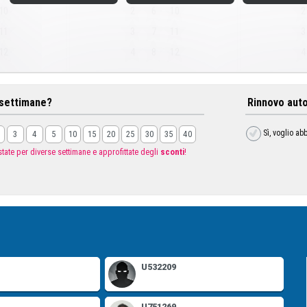
10
2
6
10
2
11
3
7
11
3
12
4
8
12
4
settimane?
Rinnovo aut
Sì, voglio a
3
4
5
10
15
20
25
30
35
40
tate per diverse settimane e approfittate degli
sconti
!
U532209
U751269