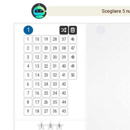
Scegliere 5 nu
1
2
1
10
19
28
37
46
1
10
19
28
2
11
20
29
38
47
2
11
20
29
3
12
21
30
39
48
3
12
21
30
4
13
22
31
40
49
4
13
22
31
5
14
23
32
41
50
5
14
23
32
6
15
24
33
42
6
15
24
33
7
16
25
34
43
7
16
25
34
8
17
26
35
44
8
17
26
35
9
18
27
36
45
9
18
27
36
1
5
9
1
5