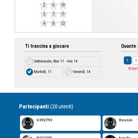
2
6
10
2
6
3
7
11
3
7
4
8
12
4
8
Ti trascina a giocare
Quante 
1
2
Settimanale, Mar 11 - Ven 14
Acquis
Martedì, 11
Venerdì, 14
Partecipanti
(20 utenti)
U392793
Rousie
ROCIOfj
txarly