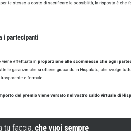
er te stesso a costo di sacrificare le possibilità, la risposta è che fo
a i partecipanti
o viene effettuata in
proporzione alle scommesse che ogni partec
e le garanzie che si ottiene giocando in Hispaloto, che svolge tutto
o trasparente e formale
importo del premio viene versato nel vostro saldo virtuale di His
 tu faccia,
che vuoi sempre