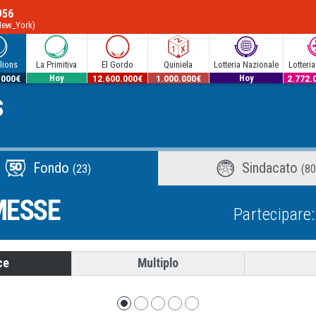
956
/New_York)
lions
La Primitiva
El Gordo
Quiniela
Lotteria Nazionale
Lotteria
.000€
54.000.000€
12.600.000€
1.000.000€
600.000€
2.772.
s
Hoy
Hoy
Fondo
Sindacato
(23)
(80
ESSE
Partecipare
ce
Multiplo