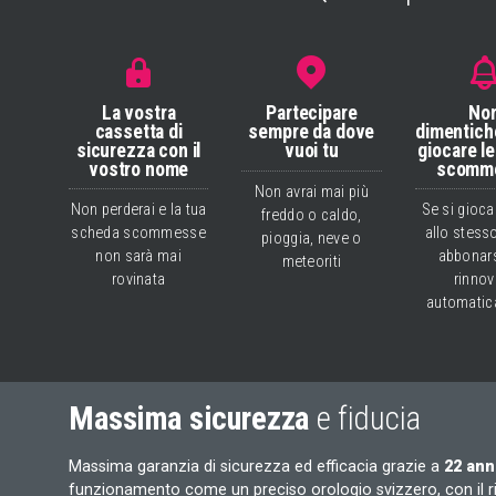
La vostra
Partecipare
No
cassetta di
sempre da dove
dimentich
sicurezza con il
vuoi tu
giocare l
vostro nome
scomm
Non avrai mai più
Non perderai e la tua
Se si gioc
freddo o caldo,
scheda scommesse
allo stess
pioggia, neve o
non sarà mai
abbonars
meteoriti
rovinata
rinnov
automati
Massima sicurezza
e fiducia
Massima garanzia di sicurezza ed efficacia grazie a
22 anni
funzionamento come un preciso orologio svizzero, con il 