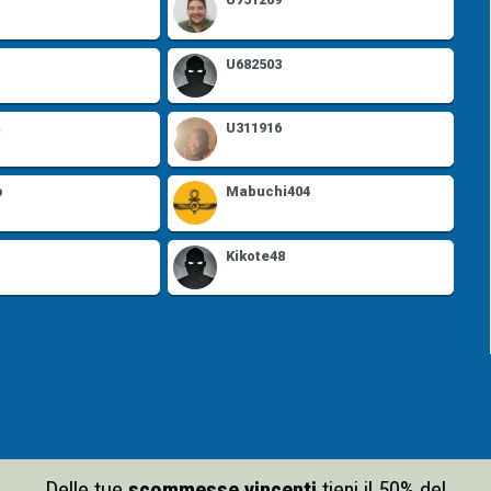
U682503
n
U311916
o
Mabuchi404
Kikote48
Delle tue
scommesse vincenti
tieni il 50% del