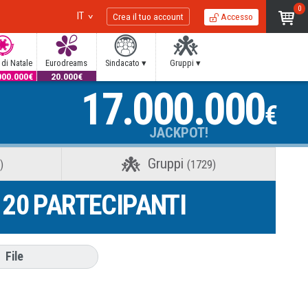
0
IT
Crea il tuo account
Accesso
 di Natale
Eurodreams
Sindacato ▾
Gruppi ▾
000.000€
20.000€
17.000.000
€
JACKPOT!
Gruppi
)
(1729)
20
PARTECIPANTI
:
File