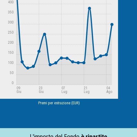
400
350
300
250
200
150
100
50
0
09
23
07
21
04
Giu
Giu
Lug
Lug
Ago
Premi per estrazione (EUR)
L'importo del Fondo
è ripartito