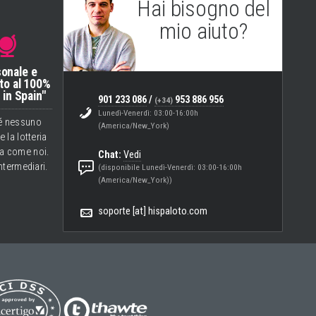
Hai bisogno del
mio aiuto?
Eugenio
(Assistenza e Helpdesk)
onale e
to al 100%
in Spain"
901 233 086
/
953 886 956
(+34)
Lunedì-Venerdì: 03:00-16:00h
é nessuno
(America/New_York)
 la lotteria
a come noi.
Chat:
Vedi
ntermediari.
(disponibile Lunedì-Venerdì: 03:00-16:00h
(America/New_York))
soporte [at] hispaloto.com