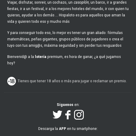
Viajar, disfrutar, sonreir, un cochazo, un
casoplón
, un barco, ir a grandes
fiestas, ir a un festival, ir a los mejores hoteles del mundo, ir con quien tu
quieras, ayudar a los demás ... Hispaloto es para aquellos que aman la
vida y quieren todo eso y mucho más
Y para conseguir todo eso, lo mejor es tener un gran aliado: fórmulas
matemáticas, peñas gigantes, grupos públicos de jugadores o crea el
tuyo con tus amig@s, máxima seguridad y sin perder tus resguardos
Bienvenid@ a la
lotería
premium, es hora de ganar, ¿a qué jugamos
hoy?
Tienes que tener 18 años o más para jugar o reclamar un premio.
Síguenos
en:
Descarga la
APP
en tu smartphone: