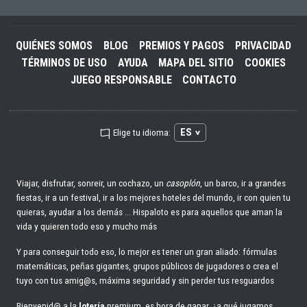
QUIÉNES SOMOS
BLOG
PREMIOS Y PAGOS
PRIVACIDAD
TÉRMINOS DE USO
AYUDA
MAPA DEL SITIO
COOKIES
JUEGO RESPONSABLE
CONTACTO
ES
Elige tu idioma:
Viajar, disfrutar, sonreir, un cochazo, un
casoplón
, un barco, ir a grandes
fiestas, ir a un festival, ir a los mejores hoteles del mundo, ir con quien tu
quieras, ayudar a los demás ... Hispaloto es para aquellos que aman la
vida y quieren todo eso y mucho más
Y para conseguir todo eso, lo mejor es tener un gran aliado: fórmulas
matemáticas, peñas gigantes, grupos públicos de jugadores o crea el
tuyo con tus amig@s, máxima seguridad y sin perder tus resguardos
Bienvenid@ a la
lotería
premium, es hora de ganar, ¿a qué jugamos