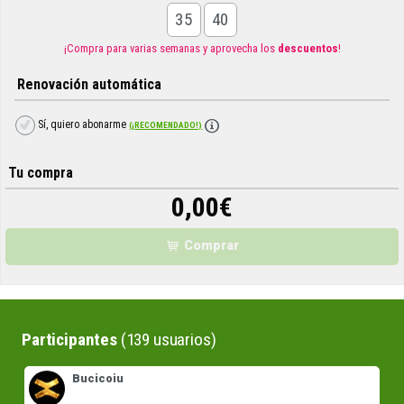
35
40
¡Compra para varias semanas y aprovecha los
descuentos
!
Renovación automática
Sí, quiero abonarme
(¡RECOMENDADO!)
Tu compra
0,00
€
Comprar
Participantes
(139 usuarios)
Bucicoiu