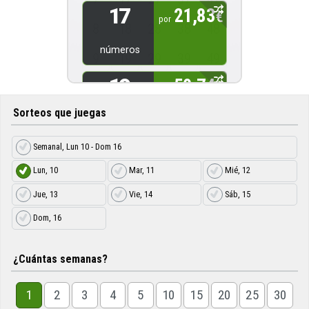
17
21,83
€
por
8
18
28
38
48
números
9
19
29
39
49
19
50,74
€
por
Sorteos que juegas
números
Semanal, Lun 10 - Dom 16
Lun, 10
Mar, 11
Mié, 12
Jue, 13
Vie, 14
Sáb, 15
Dom, 16
¿Cuántas semanas?
1
2
3
4
5
10
15
20
25
30