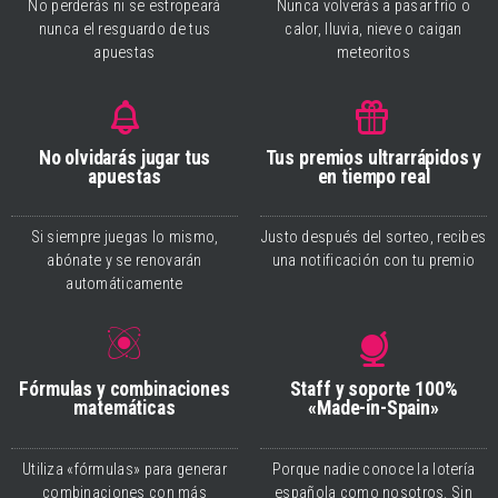
No perderás ni se estropeará
Nunca volverás a pasar frío o
nunca el resguardo de tus
calor, lluvia, nieve o caigan
apuestas
meteoritos
No olvidarás jugar tus
Tus premios ultrarrápidos y
apuestas
en tiempo real
Si siempre juegas lo mismo,
Justo después del sorteo, recibes
abónate y se renovarán
una notificación con tu premio
automáticamente
Fórmulas y combinaciones
Staff y soporte 100%
matemáticas
«Made-in-Spain»
Utiliza «fórmulas» para generar
Porque nadie conoce la lotería
combinaciones con más
española como nosotros. Sin