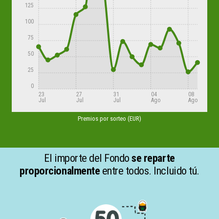
125
100
75
50
25
0
23
27
31
04
08
Jul
Jul
Jul
Ago
Ago
Premios por sorteo (EUR)
El importe del Fondo
se reparte
proporcionalmente
entre todos. Incluido tú.