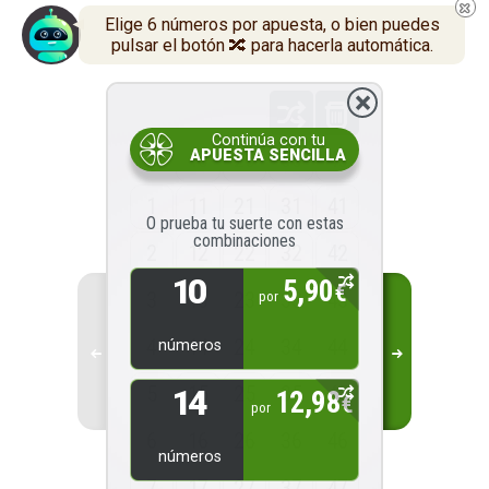
Elige 6 números por apuesta, o bien puedes
pulsar el botón 🔀 para hacerla automática.
Continúa con tu
1
10
20
30
40
APUESTA SENCILLA
1
11
21
31
41
O prueba tu suerte con estas
combinaciones
2
12
22
32
42
10
5,90
€
3
13
23
33
43
por
4
14
24
34
44
números
5
15
25
35
45
14
12,98
€
por
6
16
26
36
46
números
7
17
27
37
47