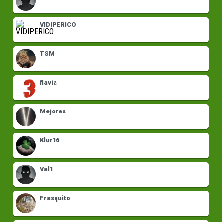
VIDIPERICO
TSM
flavia
Mejores
Klur16
Val1
Frasquito