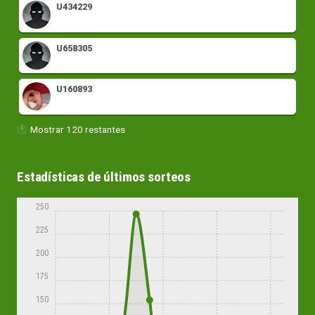
U434229
U658305
U160893
Mostrar 120 restantes
Estadísticas de últimos sorteos
250
225
200
175
150