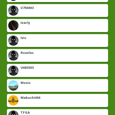
U756063
txarly
Ivic
Rouxlas
U682503
Monic
Mabuchi404
TFGA