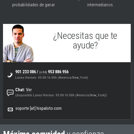
probabilidades de ganar
intermediarios.
¿Necesitas que te
ayude?
Eugenio
(Soporte & Helpdesk)
901 233 086
/
953 886 956
(+34)
Lunes-Viernes: 03:00-16:00h (America/New_York)
Chat:
Ver
(disponible Lunes-Viernes: 03:00-16:00h (America/New_York))
soporte [at] hispaloto.com