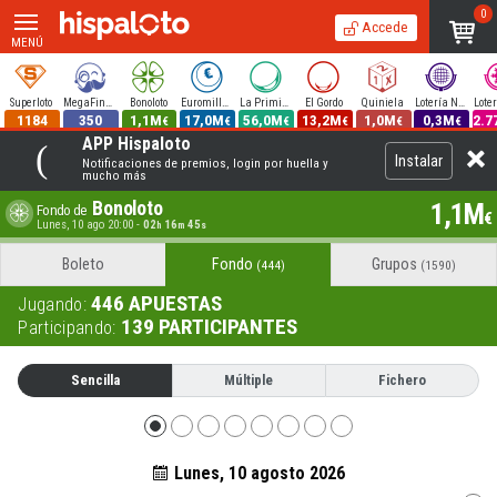
0
Accede
MENÚ
Superloto
MegaFinde
Bonoloto
Euromillones
La Primitiva
El Gordo
Quiniela
Lotería Nacional
1184
350
1,1M
17,0M
56,0M
13,2M
1,0M
0,3M
2.7
€
€
€
€
€
€
APP Hispaloto
Instalar
Notificaciones de premios, login por huella y
mucho más
Bonoloto
1,1M
Fondo de
€
Lunes, 10 ago 20:00
-
02
16
44
h
m
s
Boleto
Fondo
Grupos
(444)
(1590)
446
APUESTAS
Jugando:
139
PARTICIPANTES
Participando:
Sencilla
Múltiple
Fichero
Lunes, 10 agosto 2026