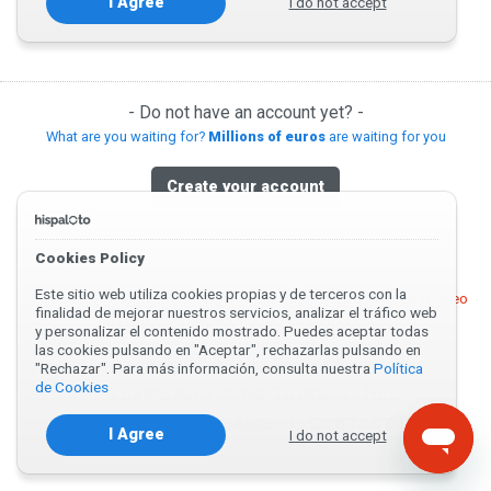
I do not accept
I Agree
- Do not have an account yet? -
What are you waiting for?
Millions of euros
are waiting for you
Create your account
Cookies Policy
Este sitio web utiliza cookies propias y de terceros con la
2019-2026 © Inforalia SL | Registration number: B23525728 | Paseo
finalidad de mejorar nuestros servicios, analizar el tráfico web
de España 29, Planta 1 23009 - Jaén - España
y personalizar el contenido mostrado. Puedes aceptar todas
las cookies pulsando en "Aceptar", rechazarlas pulsando en
ABOUT US
PRIVACY
"Rechazar". Para más información, consulta nuestra
Política
de Cookies
TERMS AND CONDITIONS
HELP
RESPONSIBLE GAME
CONTACT US
I Agree
I do not accept